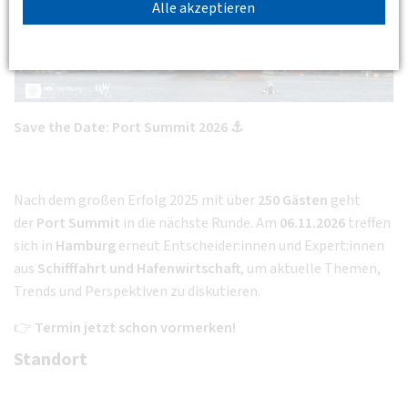
Alle akzeptieren
Save the Date: Port Summit 2026 ⚓️
Nach dem großen Erfolg 2025 mit über
250 Gästen
geht
der
Port Summit
in die nächste Runde. Am
06.11.2026
treffen
sich in
Hamburg
erneut Entscheider:innen und Expert:innen
aus
Schifffahrt und Hafenwirtschaft
, um aktuelle Themen,
Trends und Perspektiven zu diskutieren.
👉
Termin jetzt schon vormerken!
Standort