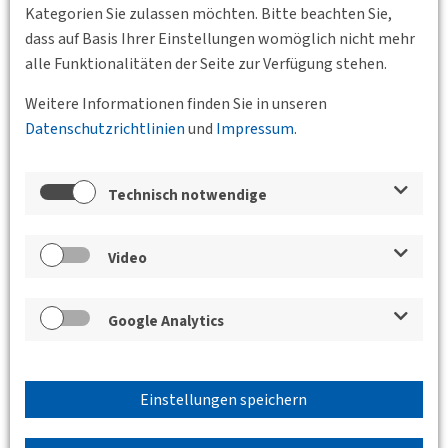
Kategorien Sie zulassen möchten. Bitte beachten Sie,
dass auf Basis Ihrer Einstellungen womöglich nicht mehr
Zurück
alle Funktionalitäten der Seite zur Verfügung stehen.
Weitere Informationen finden Sie in unseren
Datenschutzrichtlinien
und
Impressum
.
Veranstaltungen der Bundesgeschäftsstelle,
der BVs und des Jungen Forums
Save the Date / Hamburg Port Summit
Technisch notwendige
2026
Video
06.11.2026 09:30
Adolphsplatz 1, 20457
Hamburg
DVWG Hamburg e.V.
Google Analytics
Einstellungen speichern