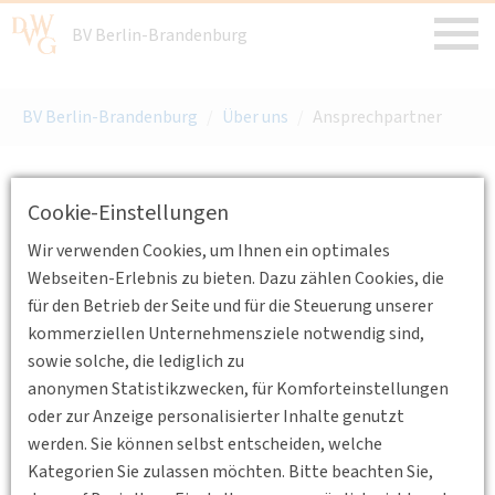
BV Berlin-Brandenburg
BV Berlin-Brandenburg
/
Über uns
/
Ansprechpartner
Cookie-Einstellungen
Ansprechpartner
Wir verwenden Cookies, um Ihnen ein optimales
Webseiten-Erlebnis zu bieten. Dazu zählen Cookies, die
Geschäftsstelle
für den Betrieb der Seite und für die Steuerung unserer
kommerziellen Unternehmensziele notwendig sind,
Dipl.-Ing. Nils-Friso Weber
sowie solche, die lediglich zu
c/o Landeshauptstadt Potsdam
anonymen Statistikzwecken, für Komforteinstellungen
Bereich Verkehrsentwicklung
oder zur Anzeige personalisierter Inhalte genutzt
Friedrich-Ebert-Straße 79/81
werden. Sie können selbst entscheiden, welche
14469 Potsdam
Kategorien Sie zulassen möchten. Bitte beachten Sie,