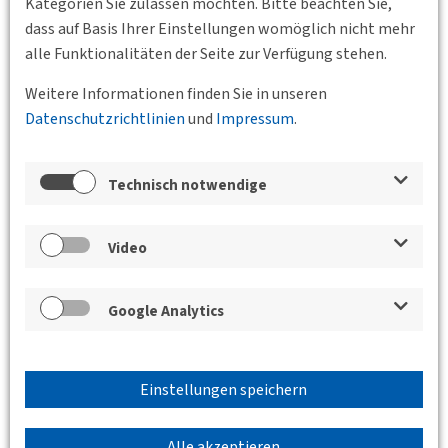
Kategorien Sie zulassen möchten. Bitte beachten Sie,
dass auf Basis Ihrer Einstellungen womöglich nicht mehr
alle Funktionalitäten der Seite zur Verfügung stehen.
Weitere Informationen finden Sie in unseren
13.10.2026 17:30 - 19:00
Datenschutzrichtlinien
und
Impressum
.
Kronenstraße 25, 70174 Stuttgart
BV
Württemberg e.V.
Rolle der Flughäfen bei der künftigen
Technisch notwendige
Entwicklung des Flugverkehrs
Ralph Beisel, Hauptgeschäftsführer des
Video
Flughafenverbands ADV, referiert über die künftigen
Entwicklungen des Flugverkehrs.
Google Analytics
Weiterlesen
Einstellungen speichern
Alle akzeptieren