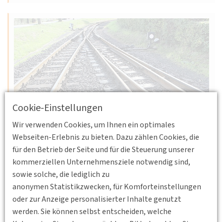
Cookie-Einstellungen
Wir verwenden Cookies, um Ihnen ein optimales
15.10.2026
Webseiten-Erlebnis zu bieten. Dazu zählen Cookies, die
Seestraße 19, 18119 Rostock
BV
für den Betrieb der Seite und für die Steuerung unserer
Mecklenburg Vorpommern
kommerziellen Unternehmensziele notwendig sind,
21. Baltisches Verkehrsforum
sowie solche, die lediglich zu
anonymen Statistikzwecken, für Komforteinstellungen
Schienenverkehr 2026 – Resilienz von Güter- und
oder zur Anzeige personalisierter Inhalte genutzt
Personenverkehr im Kontext von Generalsanierungen
werden. Sie können selbst entscheiden, welche
Weiterlesen