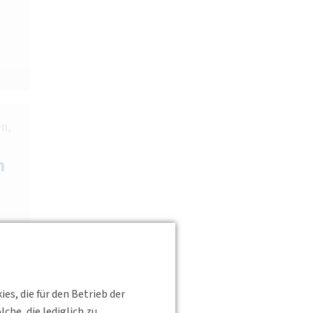
n,
n
s, die für den Betrieb der
he, die lediglich zu