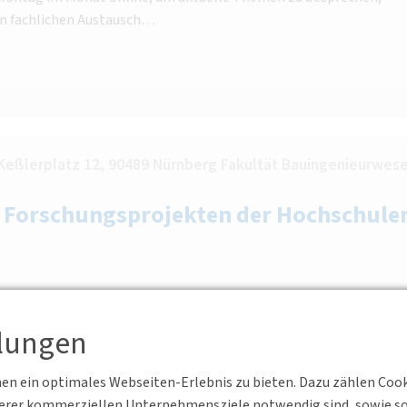
n fachlichen Austausch…
Keßlerplatz 12, 90489 Nürnberg Fakultät Bauingenieurwese
n Forschungsprojekten der Hochschule
llungen
n ein optimales Webseiten-Erlebnis zu bieten. Dazu zählen Cookie
serer kommerziellen Unternehmensziele notwendig sind, sowie solc