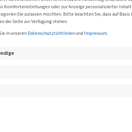
ck
BV Mecklenburg
r Komforteinstellungen oder zur Anzeige personalisierter Inhal
egorien Sie zulassen möchten. Bitte beachten Sie, dass auf Basi
en der Seite zur Verfügung stehen.
Personenverkehr im Kontext
Sie in unseren
Datenschutzrichtlinien
und
Impressum
.
endige
25, 70174 Stuttgart
BV Württemberg e.V.
s
ünftigen Entwicklung des Flugverkehrs
rbands ADV, referiert über die künftigen Entwicklungen des