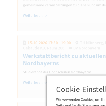
gemeinsame Veranstaltungen zu planen und um de
Weiterlesen
15.10.2026 17:30 - 19:00
TH Nürnberg, 
Gebäude KB, Raum 206
BV Nordbayern
Werkstattbericht zu aktuelle
Nordbayerns
Studierende der Hochschulen Nordbayerns
Weiterlesen
Cookie-Einste
Wir verwenden Cookies, um Ihne
Seite und für die Steuerung un