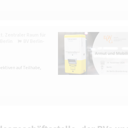
. Zentraler Raum für
Berlin
BV Berlin-
ektiven auf Teilhabe,