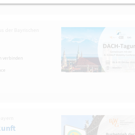
s der Bayrischen
n verbinden
nce
bayern
kunft