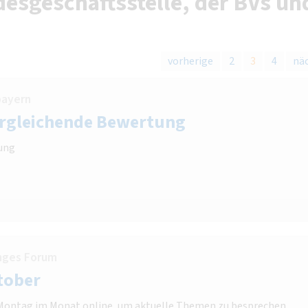
esgeschäftsstelle, der BVs un
vorherige
2
3
4
nä
bayern
ergleichende Bewertung
ung
nges Forum
tober
n Montag im Monat online, um aktuelle Themen zu besprechen,