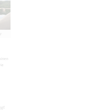
ay
hinen
ie
gf.