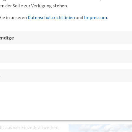
en der Seite zur Verfügung stehen.
Sie in unseren
Datenschutzrichtlinien
und
Impressum
.
esgeschäftsstelle, der BVs un
endige
revent:
erk Forbach mit
s
len
 BV Oberrhein
.bohner@avg.karlsruhe.de
t aus vier Einzelkraftwerken,