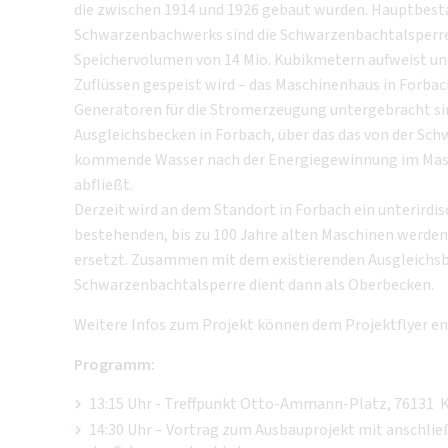
die zwischen 1914 und 1926 gebaut wurden. Hauptbest
Schwarzenbachwerks sind die Schwarzenbachtalsperre 
Speichervolumen von 14 Mio. Kubikmetern aufweist un
Zuflüssen gespeist wird – das Maschinenhaus in Forbac
Generatoren für die Stromerzeugung untergebracht sin
Ausgleichsbecken in Forbach, über das das von der Sc
kommende Wasser nach der Energiegewinnung im Masc
abfließt.
Derzeit wird an dem Standort in Forbach ein unterirdi
bestehenden, bis zu 100 Jahre alten Maschinen werde
ersetzt. Zusammen mit dem existierenden Ausgleichsb
Schwarzenbachtalsperre dient dann als Oberbecken.
Weitere Infos zum Projekt können dem Projektflyer
Programm:
13:15 Uhr - Treffpunkt Otto-Ammann-Platz, 76131 K
14:30 Uhr – Vortrag zum Ausbauprojekt mit anschli