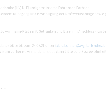
arlsruhe (IfV, KIT) und gemeinsame Fahrt nach Forbach
eßendem Rundgang und Besichtigung der Kraftwerksanlage sowie g
Otto-Ammann-Platz mit Getränken und Essen im Anschluss (Koste
daher bitte bis zum 24.07.26 unter
fabio.bohner@avg.karlsruhe.de
wir um vorherige Anmeldung, gebt dann bitte eure Essgewohnhei
rrhein