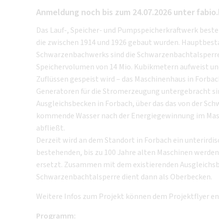
Anmeldung noch bis zum 24.07.2026 unter fabio
Das Lauf-, Speicher- und Pumpspeicherkraftwerk besteh
die zwischen 1914 und 1926 gebaut wurden. Hauptbest
Schwarzenbachwerks sind die Schwarzenbachtalsperre 
Speichervolumen von 14 Mio. Kubikmetern aufweist un
Zuflüssen gespeist wird – das Maschinenhaus in Forbac
Generatoren für die Stromerzeugung untergebracht sin
Ausgleichsbecken in Forbach, über das das von der Sc
kommende Wasser nach der Energiegewinnung im Masc
abfließt.
Derzeit wird an dem Standort in Forbach ein unterirdi
bestehenden, bis zu 100 Jahre alten Maschinen werde
ersetzt. Zusammen mit dem existierenden Ausgleichsb
Schwarzenbachtalsperre dient dann als Oberbecken.
Weitere Infos zum Projekt können dem Projektflyer
Programm: