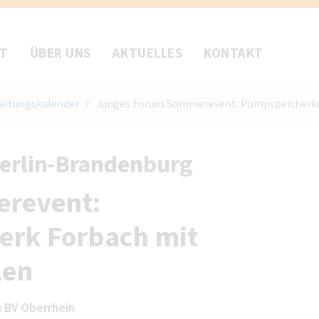
FT
ÜBER UNS
AKTUELLES
KONTAKT
altungskalender
Junges Forum Sommerevent: Pumpspeicherkra
Berlin-Brandenburg
revent:
erk Forbach mit
len
 BV Oberrhein