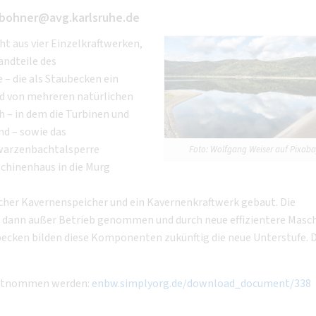
.bohner@avg.karlsruhe.de
t aus vier Einzelkraftwerken,
andteile des
– die als Staubecken ein
d von mehreren natürlichen
h – in dem die Turbinen und
d – sowie das
hwarzenbachtalsperre
Foto: Wolfgang Weiser auf Pixab
hinenhaus in die Murg
scher Kavernenspeicher und ein Kavernenkraftwerk gebaut. Die
n dann außer Betrieb genommen und durch neue effizientere Masc
ecken bilden diese Komponenten zukünftig die neue Unterstufe. D
 entnommen werden:
enbw.simplyorg.de/download_document/338