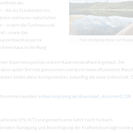
andteile des
– die als Staubecken ein
d von mehreren natürlichen
h – in dem die Turbinen und
d – sowie das
hwarzenbachtalsperre
Foto: Wolfgang Weiser auf Pixab
hinenhaus in die Murg
scher Kavernenspeicher und ein Kavernenkraftwerk gebaut. Die
n dann außer Betrieb genommen und durch neue effizientere Masc
ecken bilden diese Komponenten zukünftig die neue Unterstufe. D
 entnommen werden:
enbw.simplyorg.de/download_document/338
arlsruhe (IfV, KIT) und gemeinsame Fahrt nach Forbach
eßendem Rundgang und Besichtigung der Kraftwerksanlage sowie g