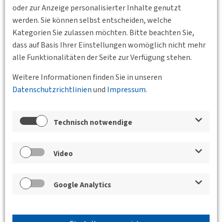
oder zur Anzeige personalisierter Inhalte genutzt
werden. Sie können selbst entscheiden, welche
Kategorien Sie zulassen möchten. Bitte beachten Sie,
dass auf Basis Ihrer Einstellungen womöglich nicht mehr
alle Funktionalitäten der Seite zur Verfügung stehen.
Zurück
Weitere Informationen finden Sie in unseren
Datenschutzrichtlinien
und
Impressum
.
Veranstaltungen der Bundesgeschäftsstelle,
der BVs und des Jungen Forums
Technisch notwendige
Fahrradmobilität im Fokus:
Einflussfaktoren, Nutzungsmuster und
Video
Potenziale für die Verkehrswende
09.11.2026 17:30 - 19:00
Kronenstraße 25,
Google Analytics
70174 Stuttgart
BV Württemberg e.V.
Prof. Dr. Claudia Hille, Professorin für Radverkehr an