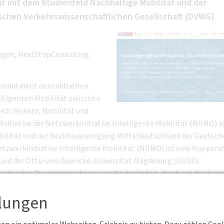
it mit dem Studienfeld Nachhaltige Mobilität und der
schen Verkehrswissenschaftlichen Gesellschaft (DVWG)
sungen, NextStopConsulting
modul dient dem aktuellen
elligenten Mobilität zwischen
ich Verkehr, Mobilität und
Initiative der Netzwerkinitiative Intelligente Mobilität (NIIMO) i
lität und der Bezirksvereinigung Mitteldeutschland der Deutsch
tzwerkinitiative Intelligente Mobilität (NIIMO) ist eine Koopera
und der Otto-von-Guericke-Universität Magdeburg (OVGU).
hlandweiter Zusammenschluss von Hochschulen, der durch die Vern
 Studierende und Forschende im Themenfeld der Nachhaltigen Mobil
llungen
chaft (DVWG) ist eine Vereinigung von Verkehrsfachleuten mit Hau
aft, Wirtschaft und Politik in allen Belangen des Verkehrs sowie 