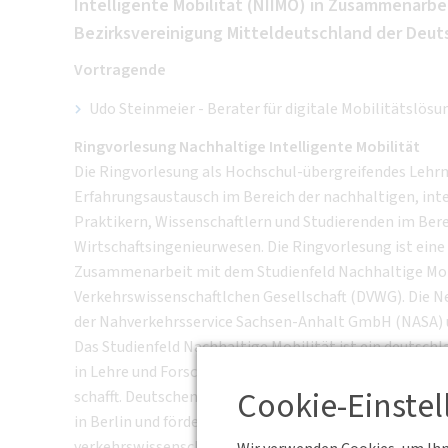
Intelligente Mobilität (NIIMO) in Zusammenarbe
Bezirksvereinigung Mitteldeutschland der Deut
Vortragende
Udo Steinmeier - Berater für digitale Mobilitätslö
Ringvorlesung Nachhaltige Intelligente Mobilität
Die Ringvorlesung als Hochschul-übergreifendes Lehr
Erfahrungsaustausch im Bereich der nachhaltigen, int
Praktikern, Wissenschaftlern und Studierenden im Bere
Wirtschaftsingenieurwesen. Die Ringvorlesung ist eine 
Zusammenarbeit mit dem Studienfeld Nachhaltige Mobi
Verkehrswissenschaftlchen Gesellschaft (DVWG). Die Ne
der Nahverkehrsservice Sachsen-Anhalt GmbH (NASA) 
Das Studienfeld Nachhaltige Mobilität ist ein deutsc
in Lehre und Forschung vielfältige Möglichkeiten für
Cookie-Einste
schafft. Deutschen Verkehrswissenschaftlichen Gesells
in Berlin und fördert den Austausch zwischen Wissensch
verkehrswissenschaftlichen Nachwuchs.