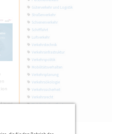
Personenverkehr
Güterverkehr und Logistik
Straßenverkehr
Schienenverkehr
Schifffahrt
Luftverkehr
Verkehrstechnik
Verkehrsinfrastruktur
Verkehrspolitik
Mobilitätsverhalten
n
Verkehrsplanung
en
Verkehrsökologie
tion
Verkehrssicherheit
Verkehrsrecht
etzung
Mobilitätsdienstleistungen
ität
Interview
ptsitz
den