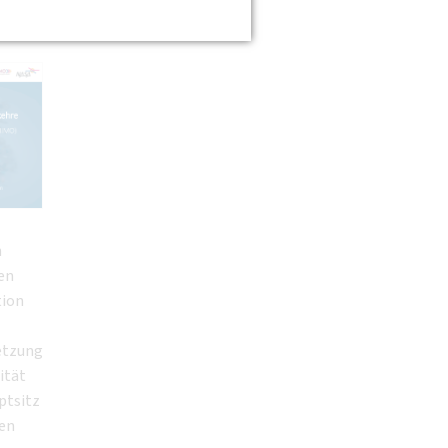
n
en
tion
etzung
ität
ptsitz
den