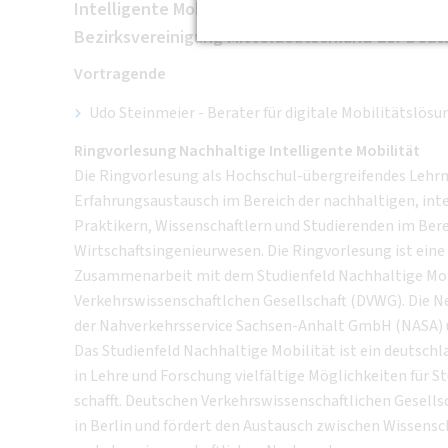
Intelligente Mobilität (NIIMO) in Zusammenarbe
Bezirksvereinigung Mitteldeutschland der Deut
Vortragende
Udo Steinmeier - Berater für digitale Mobilitätslö
Ringvorlesung Nachhaltige Intelligente Mobilität
Die Ringvorlesung als Hochschul-übergreifendes Lehr
Erfahrungsaustausch im Bereich der nachhaltigen, int
Praktikern, Wissenschaftlern und Studierenden im Bere
Wirtschaftsingenieurwesen. Die Ringvorlesung ist eine 
Zusammenarbeit mit dem Studienfeld Nachhaltige Mobi
Verkehrswissenschaftlchen Gesellschaft (DVWG). Die Ne
der Nahverkehrsservice Sachsen-Anhalt GmbH (NASA) 
Das Studienfeld Nachhaltige Mobilität ist ein deutsc
in Lehre und Forschung vielfältige Möglichkeiten für
schafft. Deutschen Verkehrswissenschaftlichen Gesells
in Berlin und fördert den Austausch zwischen Wissensch