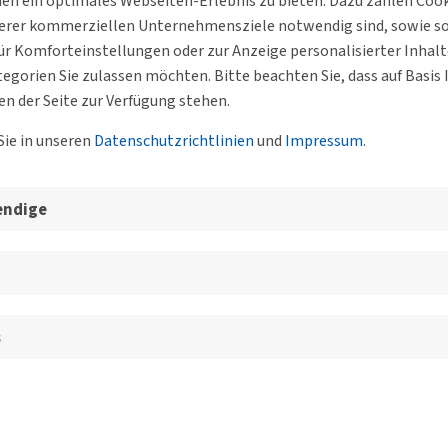
n ein optimales Webseiten-Erlebnis zu bieten. Dazu zählen Cookie
serer kommerziellen Unternehmensziele notwendig sind, sowie solc
r Komforteinstellungen oder zur Anzeige personalisierter Inhal
egorien Sie zulassen möchten. Bitte beachten Sie, dass auf Basi
en der Seite zur Verfügung stehen.
Sie in unseren
Datenschutzrichtlinien
und
Impressum
.
esgeschäftsstelle, der BVs un
endige
itionssoftware für On-
s
eutschland
arfsverkehre: Online-Ringvorlesung der Netzwerkinitiativ