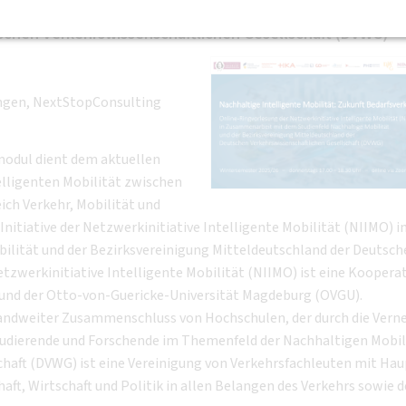
it mit dem Studienfeld Nachhaltige Mobilität und der
schen Verkehrswissenschaftlichen Gesellschaft (DVWG)
sungen, NextStopConsulting
modul dient dem aktuellen
elligenten Mobilität zwischen
ich Verkehr, Mobilität und
Initiative der Netzwerkinitiative Intelligente Mobilität (NIIMO) i
lität und der Bezirksvereinigung Mitteldeutschland der Deutsch
tzwerkinitiative Intelligente Mobilität (NIIMO) ist eine Koopera
und der Otto-von-Guericke-Universität Magdeburg (OVGU).
hlandweiter Zusammenschluss von Hochschulen, der durch die Vern
 Studierende und Forschende im Themenfeld der Nachhaltigen Mobil
chaft (DVWG) ist eine Vereinigung von Verkehrsfachleuten mit Hau
aft, Wirtschaft und Politik in allen Belangen des Verkehrs sowie 