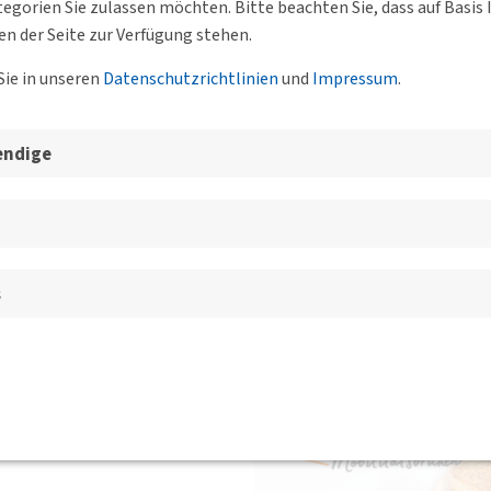
egorien Sie zulassen möchten. Bitte beachten Sie, dass auf Basi
en der Seite zur Verfügung stehen.
Sie in unseren
Datenschutzrichtlinien
und
Impressum
.
esgeschäftsstelle, der BVs un
endige
TSBRUNCH
s
7, 60549 Frankfurt am Main
BV FrankfurtRheinMain
nungsgesellschaft mbH
 in angenehmer Runde, bevor
ungsgesellschaft mbH
, einen
m Bau der neuen tangentialen