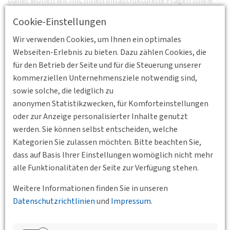
Daher wollen wir mit Ihnen infrastrukturelle Fragen sowie
Nutzeranforderungen und gesellschaftliche Wirkungen dieser
Cookie-Einstellungen
Fragen offen diskutieren.
Wir verwenden Cookies, um Ihnen ein optimales
"Platz für alle auf der Straße?!
Webseiten-Erlebnis zu bieten. Dazu zählen Cookies, die
für den Betrieb der Seite und für die Steuerung unserer
am 28. Januar 2016
kommerziellen Unternehmensziele notwendig sind,
um 18:00 Uhr
sowie solche, die lediglich zu
anonymen Statistikzwecken, für Komforteinstellungen
im Mendelssohnsaal des Ludwig Erhard Hauses
oder zur Anzeige personalisierter Inhalte genutzt
in der Fasanenstraße 85
werden. Sie können selbst entscheiden, welche
Kategorien Sie zulassen möchten. Bitte beachten Sie,
in 10623 Berlin
dass auf Basis Ihrer Einstellungen womöglich nicht mehr
alle Funktionalitäten der Seite zur Verfügung stehen.
Freuen Sie sich auf folgendes Programm:
Weitere Informationen finden Sie in unseren
Moderation: Dr. Tom Reinhold
Datenschutzrichtlinien
und
Impressum
.
Einführungsvorträge