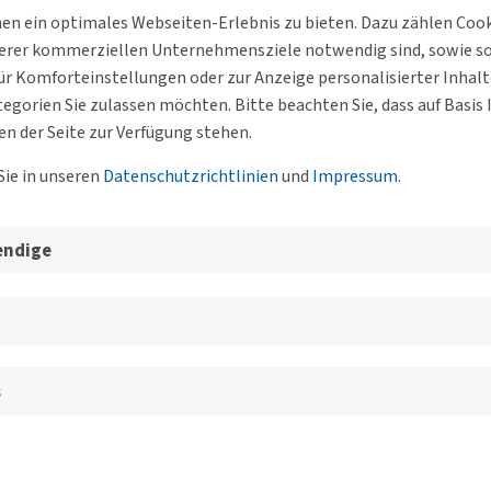
n ein optimales Webseiten-Erlebnis zu bieten. Dazu zählen Cookie
serer kommerziellen Unternehmensziele notwendig sind, sowie solc
Brandenburg – mehr Züge, neue Linien, bessere Infrastruktur un
r Komforteinstellungen oder zur Anzeige personalisierter Inhal
rium für Infrastruktur und Landesplanung des Landes Brandenburg
egorien Sie zulassen möchten. Bitte beachten Sie, dass auf Basi
en der Seite zur Verfügung stehen.
– 2023: Mobilität für die wachsende Hauptstadtregion, barrierefr
Sie in unseren
Datenschutzrichtlinien
und
Impressum
.
angefragt
endige
mbiss
ter berlin-brandenburg@dvwg.de erforderlich.
rüßen zu dürfen.
s