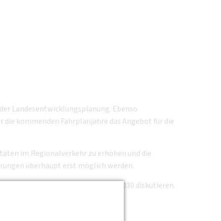
d der Landesentwicklungsplanung. Ebenso
ür die kommenden Fahrplanjahre das Angebot für die
itäten im Regionalverkehr zu erhöhen und die
erungen überhaupt erst möglich werden.
s Landes Berlin und das Projekt i2030 diskutieren.