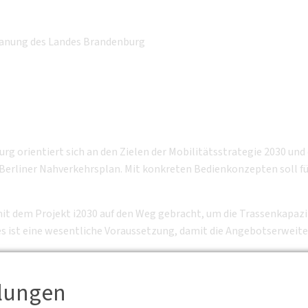
planung des Landes Brandenburg
g orientiert sich an den Zielen der Mobilitätsstrategie 2030 un
n Berliner Nahverkehrsplan. Mit konkreten Bedienkonzepten soll f
mit dem Projekt i2030 auf den Weg gebracht, um die Trassenkapaz
s ist eine wesentliche Voraussetzung, damit die Angebotserweit
2018 des Landes Brandenburg, den Entwurf des Nahverkehrsplans de
llungen