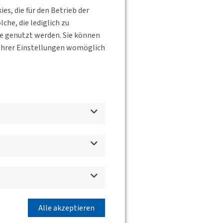
s, die für den Betrieb der
he, die lediglich zu
d das Projekt i2030
te genutzt werden. Sie können
)
s Ihrer Einstellungen womöglich
ei und nicht fossil
Alle akzeptieren