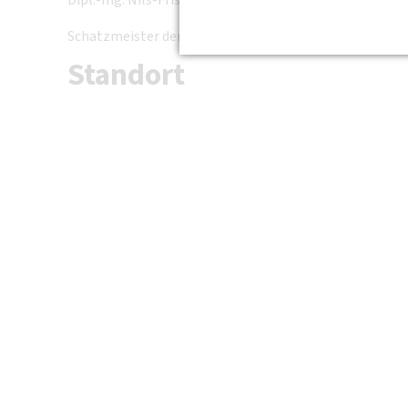
Dipl.-Ing. Nils-Friso Weber
Schatzmeister der DVWG-Bezirksvereinigung Berlin-B
Standort