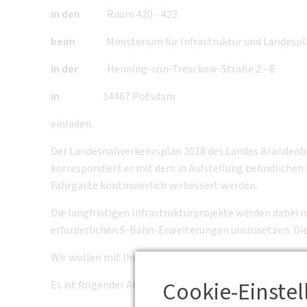
in den
Raum 420 - 423
beim
Ministerium für Infrastruktur und Landes
in der
Henning-von-Tresckow-Straße 2 - 8
in
14467 Potsdam
einladen.
Der Landesnahverkehrsplan 2018 des Landes Brandenbur
korrespondiert er mit dem in Aufstellung befindliche
Fahrgäste kontinuierlich verbessert werden.
Die langfristigen Infrastrukturprojekte werden dabei 
erforderlichen S-Bahn-Erweiterungen umzusetzen. Die
Wir wollen mit Ihnen über den Landesnahverkehrsplan 
Cookie-Einste
Es ist folgender Ablauf geplant: