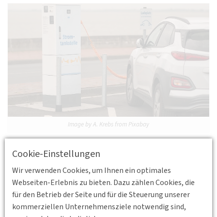
Image by A. Krebs from Pixabay
Die Ladeinfrastruktur ist ein zentraler Baustein für den
Cookie-Einstellungen
Erfolg der Elektromobilität in der Hauptstadtregion. Wie ist
Berlin heute aufgestellt – und wie sieht der Weg bis 2030 aus?
Wir verwenden Cookies, um Ihnen ein optimales
Diese Fragen stehen im Mittelpunkt der Abendveranstaltung
Webseiten-Erlebnis zu bieten. Dazu zählen Cookies, die
der DVWG Berlin-Brandenburg zum Thema
„Entwicklung der
für den Betrieb der Seite und für die Steuerung unserer
Ladeinfrastruktur in Berlin“
.
kommerziellen Unternehmensziele notwendig sind,