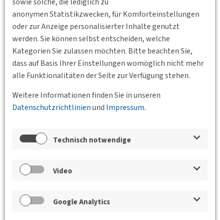
sowie solche, die lediglich zu
Termin: 03.12.2025
Beginn: 18:00 Uhr Ende: 19:30 Uhr
anonymen Statistikzwecken, für Komforteinstellungen
oder zur Anzeige personalisierter Inhalte genutzt
Ort:
Hörsaal H 0112, Hauptgebäude der TU Berlin in
werden. Sie können selbst entscheiden, welche
der Straße des 17. Juni 135, 10623 Berlin
Kategorien Sie zulassen möchten. Bitte beachten Sie,
Im Rahmen der Veranstaltung beleuchten zwei Fachvorträge
dass auf Basis Ihrer Einstellungen womöglich nicht mehr
unterschiedliche Perspektiven:
alle Funktionalitäten der Seite zur Verfügung stehen.
Frau Saskia Rasper
(Berliner Agentur für
Weitere Informationen finden Sie in unseren
Elektromobilität eMO, Berlin Partner für Wirtschaft und
Datenschutzrichtlinien
und
Impressum
.
Technologie GmbH)
„Berliner Ladeinfrastruktur: Ein Überblick über Strategie und
Entwicklung bis 2030“
Technisch notwendige
Herr Andreas Lischke
(Deutsches Zentrum für Luft- und
Raumfahrt, Institut für Verkehrsforschung)
„Die Mehrfachnutzung von Ladeinfrastruktur im
Video
halböffentlichen Raum“
Im Anschluss an die Vorträge besteht Gelegenheit zur
Google Analytics
Diskussion
und zum
fachlichen Austausch
.