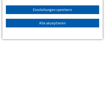
Eine Teilnahme ist nur nach vorheriger Anmeldung
Einstellungen speichern
möglich. Bitte melden Sie sich per E-Mail an:
berlin-
brandenburg(at)dvwg.de
Alle akzeptieren
Standort