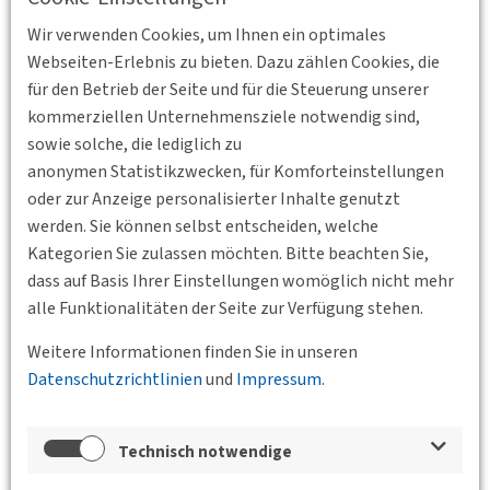
die Stadtentwicklung und den Verkehr in Berlin haben kann.
Wir verwenden Cookies, um Ihnen ein optimales
Um Anmeldung zur Veranstaltung wird gebeten unter:
Webseiten-Erlebnis zu bieten. Dazu zählen Cookies, die
berlin-brandenburg(at)DVWG.de
für den Betrieb der Seite und für die Steuerung unserer
Den Veranstaltungsflyer finden Sie weiter unten auf dieser
kommerziellen Unternehmensziele notwendig sind,
Seite. Diesen können Sie gerne aushängen oder an
sowie solche, die lediglich zu
Interessierte verteilen.
anonymen Statistikzwecken, für Komforteinstellungen
oder zur Anzeige personalisierter Inhalte genutzt
werden. Sie können selbst entscheiden, welche
Kategorien Sie zulassen möchten. Bitte beachten Sie,
Referenten:
dass auf Basis Ihrer Einstellungen womöglich nicht mehr
Elke Plate
alle Funktionalitäten der Seite zur Verfügung stehen.
Senatsverwaltung für Stadtentwicklung und Wohnen
Weitere Informationen finden Sie in unseren
Gruppenleiterin Zentren, Wirtschaft, gesamtstädtische
Datenschutzrichtlinien
und
Impressum
.
Entwicklungsstrategien
Helmut Grätz
Technisch notwendige
Berliner Verkehrsbetriebe