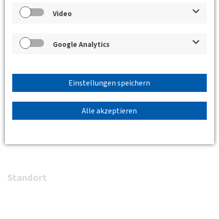
Bereich Angebot, Strategische Produktentwicklung
Video
Google Analytics
Termin und Ort:
24.10.2017, 18:00 Uhr
Einstellungen speichern
IHK Berlin
Alle akzeptieren
Fasanenstraße 85 / 10623 Berlin / „Kleiner Vortragssaal“
Standort