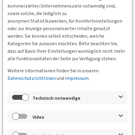
kommerziellen Unternehmensziele notwendig sind,
Um Anmeldung unter m.gehrke@tu-berlin.de wird
sowie solche, die lediglich zu
gebeten.
anonymen Statistikzwecken, für Komforteinstellungen
Die Veranstaltung findet statt
oder zur Anzeige personalisierter Inhalte genutzt
werden. Sie können selbst entscheiden, welche
am 21.03.2018
Kategorien Sie zulassen möchten. Bitte beachten Sie,
dass auf Basis Ihrer Einstellungen womöglich nicht mehr
um 18:30 Uhr
alle Funktionalitäten der Seite zur Verfügung stehen.
im Hörsaal des Fachgebiets Straßenplanung und
Weitere Informationen finden Sie in unseren
Straßenbetrieb der TU-Berlin (TIB 25 Raum 309),
Datenschutzrichtlinien
und
Impressum
.
Gustav-Meyer-Allee 25
13355 Berlin
Technisch notwendige
Video
Wegbeschreibung zum Veranstaltungsort auf dem TIB
Gelände