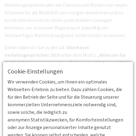
Verkehrsgespräche über die Chancen und Risiken von neuen
Allianzen für die Mobilität von morgen diskutieren und zu
konstruktiven und vor allem praktikablen Lösungen
kommen, um in unserer Region auch zukünftig ein
hochwertiges Mobilitätsangebot sicherstellen zu können.
Daher laden wir Sie zu den
13. Oberhavel
Verkehrsgesprächen 2018
unter dem Motto
„Allianzen für
die Mobilität von morgen“
am Freitag, den 24. August 2018
ein. Die Veranstaltung findet wie in den Vorjahren in
Cookie-Einstellungen
interessanter Umgebung – dem Ziegeleipark Mildenberg
Wir verwenden Cookies, um Ihnen ein optimales
statt.
Webseiten-Erlebnis zu bieten. Dazu zählen Cookies, die
für den Betrieb der Seite und für die Steuerung unserer
Freuen Sie sich auf folgendes <link fileadmin content-pool
kommerziellen Unternehmensziele notwendig sind,
bv_berlin-brandenburg download der
sowie solche, die lediglich zu
datei>Tagungsprogramm.
anonymen Statistikzwecken, für Komforteinstellungen
Am Veranstaltungstag wird ein Bus Shuttle zwischen dem
oder zur Anzeige personalisierter Inhalte genutzt
Bahnhof Oranienburg und dem Veranstaltungsort
werden. Sie können selbst entscheiden, welche