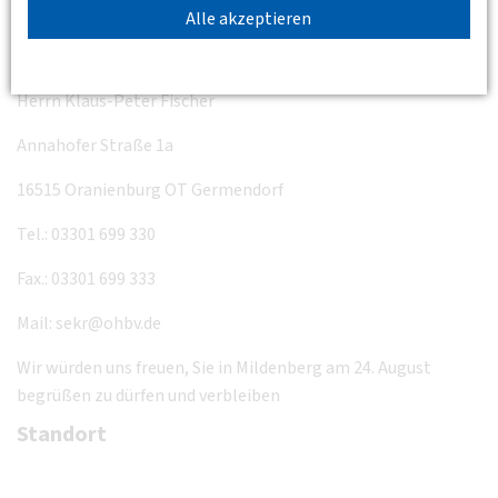
Alle akzeptieren
Oberhavel Holding Besitz- und Verwaltungsgesellschaft
mbH
Herrn Klaus-Peter Fischer
Annahofer Straße 1a
16515 Oranienburg OT Germendorf
Tel.: 03301 699 330
Fax.: 03301 699 333
Mail: sekr@ohbv.de
Wir würden uns freuen, Sie in Mildenberg am 24. August
begrüßen zu dürfen und verbleiben
Standort