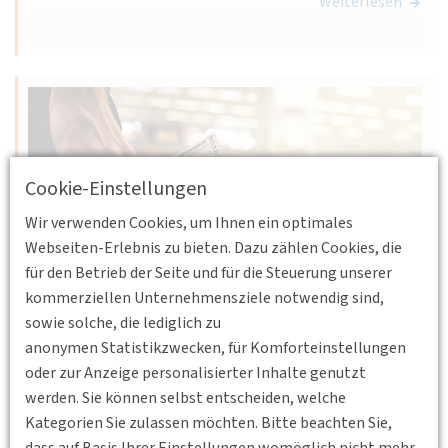
Weiterlesen
Cookie-Einstellungen
Wir verwenden Cookies, um Ihnen ein optimales
Webseiten-Erlebnis zu bieten. Dazu zählen Cookies, die
für den Betrieb der Seite und für die Steuerung unserer
kommerziellen Unternehmensziele notwendig sind,
sowie solche, die lediglich zu
anonymen Statistikzwecken, für Komforteinstellungen
22.03.2023 18:00
oder zur Anzeige personalisierter Inhalte genutzt
Flughafen BER, Willy-Brandt-Platz 2, 12529
werden. Sie können selbst entscheiden, welche
Schönefeld
BV Berlin-Brandenburg
Kategorien Sie zulassen möchten. Bitte beachten Sie,
Landseitige Verkehrsanbindung BER
dass auf Basis Ihrer Einstellungen womöglich nicht mehr