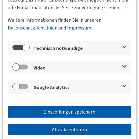
Im Vortrag wird das Mobilitätskonzept des BER im Detail
alle Funktionalitäten der Seite zur Verfügung stehen.
beleuchtet und
Weitere Informationen finden Sie in unseren
dabei auch die Themenbereiche "ÖPNV-Anbindung heute
Datenschutzrichtlinien
und
Impressum
.
und in Zukunft",
Straßenanbindung sowie das Fuß-&…
Technisch notwendige
Weiterlesen
Video
Google Analytics
Einstellungen speichern
Alle akzeptieren