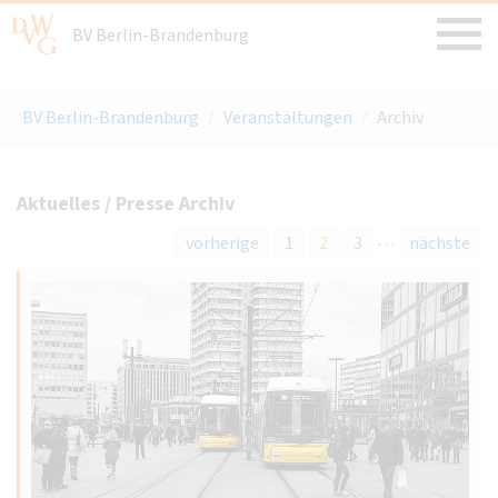
BV Berlin-Brandenburg
BV Berlin-Brandenburg
/
Veranstaltungen
/
Archiv
Aktuelles / Presse Archiv
…
vorherige
1
2
3
nächste