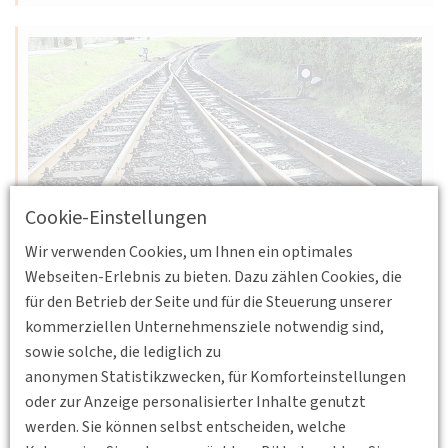
Cookie-Einstellungen
Wir verwenden Cookies, um Ihnen ein optimales
15.10.2026
Webseiten-Erlebnis zu bieten. Dazu zählen Cookies, die
Seestraße 19, 18119 Rostock
BV
für den Betrieb der Seite und für die Steuerung unserer
Mecklenburg Vorpommern
kommerziellen Unternehmensziele notwendig sind,
21. Baltisches Verkehrsforum
sowie solche, die lediglich zu
anonymen Statistikzwecken, für Komforteinstellungen
Schienenverkehr 2026 – Resilienz von Güter- und
oder zur Anzeige personalisierter Inhalte genutzt
Personenverkehr im Kontext von Generalsanierungen
werden. Sie können selbst entscheiden, welche
Weiterlesen