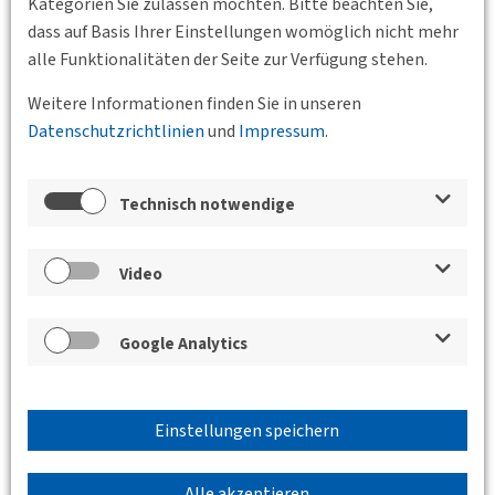
Kategorien Sie zulassen möchten. Bitte beachten Sie,
dass auf Basis Ihrer Einstellungen womöglich nicht mehr
alle Funktionalitäten der Seite zur Verfügung stehen.
Weitere Informationen finden Sie in unseren
13.10.2026 17:30 - 19:00
Datenschutzrichtlinien
und
Impressum
.
Kronenstraße 25, 70174 Stuttgart
BV
Württemberg e.V.
Rolle der Flughäfen bei der künftigen
Technisch notwendige
Entwicklung des Flugverkehrs
Ralph Beisel, Hauptgeschäftsführer des
Video
Flughafenverbands ADV, referiert über die künftigen
Entwicklungen des Flugverkehrs.
Google Analytics
Weiterlesen
Einstellungen speichern
Alle akzeptieren